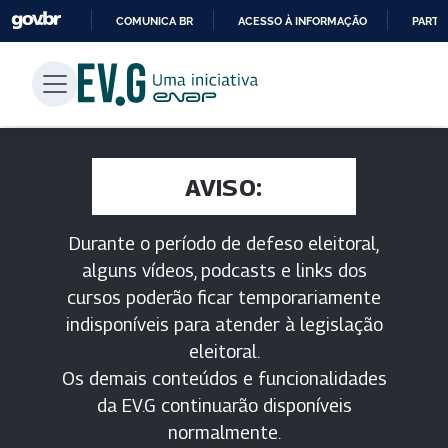
COMUNICA BR
ACESSO À INFORMAÇÃO
PARTI
IR
PARA
O
CONTEÚDO
AVISO:
Durante o período de defeso eleitoral,
alguns vídeos, podcasts e links dos
cursos poderão ficar temporariamente
indisponíveis para atender à legislação
eleitoral.
Os demais conteúdos e funcionalidades
da EV.G continuarão disponíveis
normalmente.