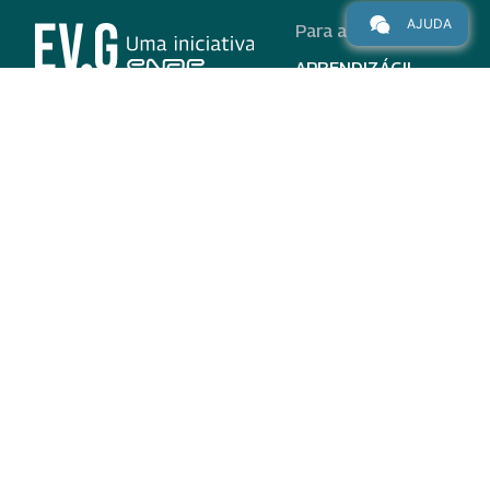
AJUDA
Para alunos
APRENDIZÁGIL
CURSOS
PROGRAMAS
INSTITUCIONAL
AJUDA
Para parceiros
Nas redes
ADESÃO
INSTITUIÇÕES
PARTICIPANTES
EV.G EM NÚMEROS
VALIDAÇÃO DE
DOCUMENTOS
TERMO DE USO E AVISO
DE PRIVACIDADE