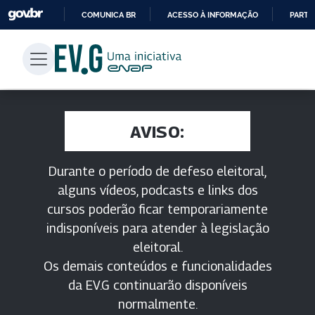
COMUNICA BR
ACESSO À INFORMAÇÃO
PARTI
IR
PARA
O
CONTEÚDO
AVISO:
Durante o período de defeso eleitoral,
alguns vídeos, podcasts e links dos
cursos poderão ficar temporariamente
indisponíveis para atender à legislação
eleitoral.
Os demais conteúdos e funcionalidades
da EV.G continuarão disponíveis
normalmente.