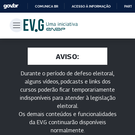
COMUNICA BR
ACESSO À INFORMAÇÃO
PARTI
IR
PARA
O
CONTEÚDO
AVISO:
Durante o período de defeso eleitoral,
alguns vídeos, podcasts e links dos
cursos poderão ficar temporariamente
indisponíveis para atender à legislação
eleitoral.
Os demais conteúdos e funcionalidades
da EV.G continuarão disponíveis
normalmente.