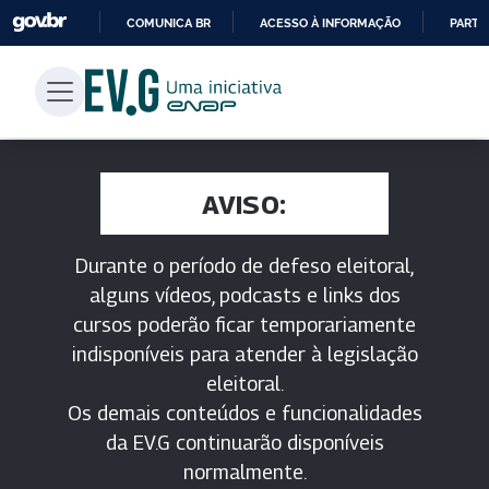
COMUNICA BR
ACESSO À INFORMAÇÃO
PARTI
IR
PARA
O
CONTEÚDO
AVISO:
Durante o período de defeso eleitoral,
alguns vídeos, podcasts e links dos
cursos poderão ficar temporariamente
indisponíveis para atender à legislação
eleitoral.
Os demais conteúdos e funcionalidades
da EV.G continuarão disponíveis
normalmente.