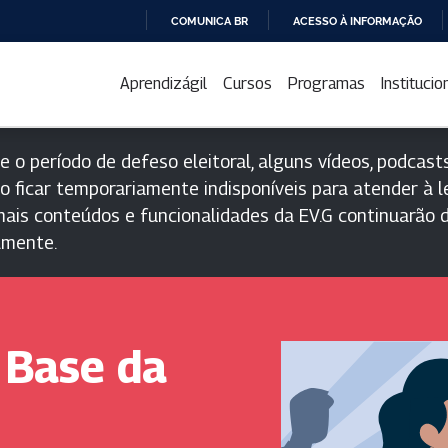
COMUNICA BR
ACESSO À INFORMAÇÃO
IR
PARA
Aprendizágil
Cursos
Programas
Institucio
O
CONTEÚDO
e o período de defeso eleitoral, alguns vídeos, podcasts
o ficar temporariamente indisponíveis para atender à le
ais conteúdos e funcionalidades da EV.G continuarão d
lmente.
 Base da