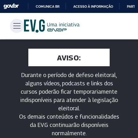
COMUNICA BR
ACESSO À INFORMAÇÃO
PARTI
IR
PARA
O
CONTEÚDO
AVISO:
Durante o período de defeso eleitoral,
alguns vídeos, podcasts e links dos
cursos poderão ficar temporariamente
indisponíveis para atender à legislação
eleitoral.
Os demais conteúdos e funcionalidades
da EV.G continuarão disponíveis
normalmente.