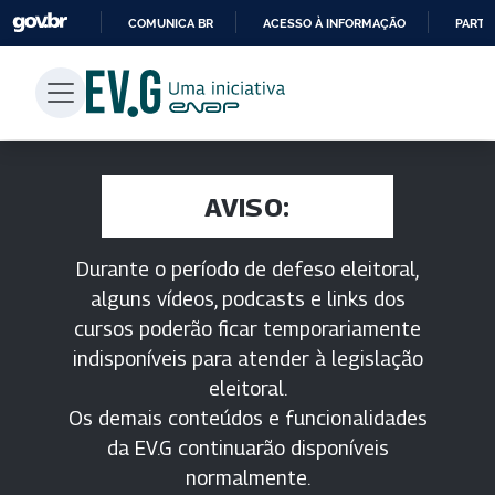
COMUNICA BR
ACESSO À INFORMAÇÃO
PARTI
IR
PARA
O
CONTEÚDO
AVISO:
Durante o período de defeso eleitoral,
alguns vídeos, podcasts e links dos
cursos poderão ficar temporariamente
indisponíveis para atender à legislação
eleitoral.
Os demais conteúdos e funcionalidades
da EV.G continuarão disponíveis
normalmente.