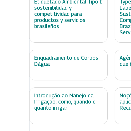
Etiquetado Ambiental Tipo I:
Type
sostenibilidad y
Labe
competitividad para
Sust
productos y servicios
Comp
brasileños
Braz
Serv
Enquadramento de Corpos
Agên
Dágua
que 
Introdução ao Manejo da
Noçõ
Irrigação: como, quando e
apli
quanto irrigar
Recu