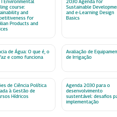
 I Environmental
2030 Agenda for
ling course:
Sustainable Developme
ainability and
and e-Learning Design
etitiveness for
Basics
ilian Products and
ices
cia de Água: O que é, o
Avaliação de Equipame
faz e como funciona
de Irrigação
es de Ciência Política
Agenda 2030 para o
cada à Gestão de
desenvolvimento
rsos Hídricos
sustentável: desafios p
implementação