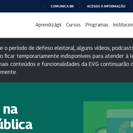
COMUNICA BR
ACESSO À INFORMAÇÃO
IR
PARA
Aprendizágil
Cursos
Programas
Institucio
O
CONTEÚDO
e o período de defeso eleitoral, alguns vídeos, podcasts
o ficar temporariamente indisponíveis para atender à le
ais conteúdos e funcionalidades da EV.G continuarão d
lmente.
 na
ública