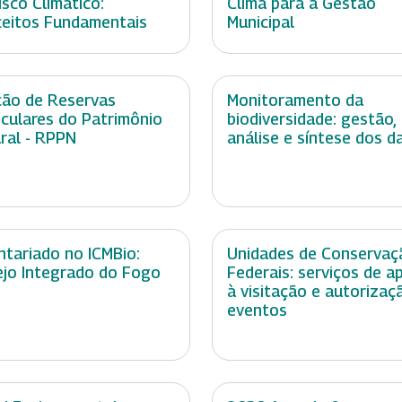
isco Climático:
Clima para a Gestão
eitos Fundamentais
Municipal
ção de Reservas
Monitoramento da
iculares do Patrimônio
biodiversidade: gestão,
ral - RPPN
análise e síntese dos d
ntariado no ICMBio:
Unidades de Conservaç
jo Integrado do Fogo
Federais: serviços de a
à visitação e autorizaç
eventos