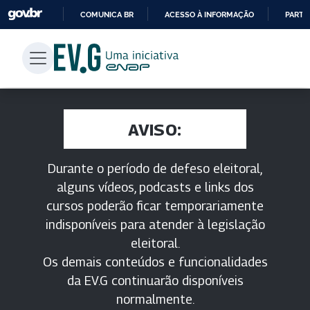
COMUNICA BR
ACESSO À INFORMAÇÃO
PARTI
IR
PARA
O
CONTEÚDO
AVISO:
Durante o período de defeso eleitoral,
alguns vídeos, podcasts e links dos
cursos poderão ficar temporariamente
indisponíveis para atender à legislação
eleitoral.
Os demais conteúdos e funcionalidades
da EV.G continuarão disponíveis
normalmente.