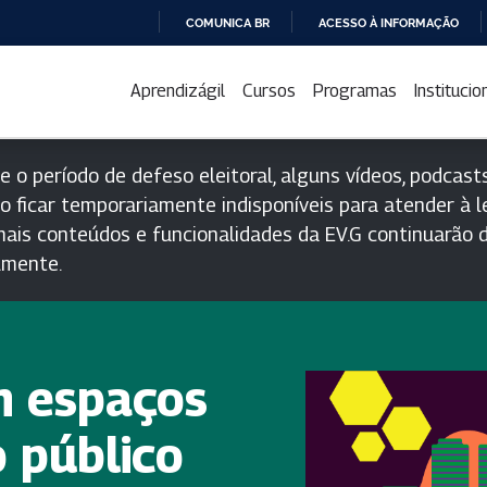
COMUNICA BR
ACESSO À INFORMAÇÃO
IR
PARA
Aprendizágil
Cursos
Programas
Institucio
O
CONTEÚDO
e o período de defeso eleitoral, alguns vídeos, podcasts
o ficar temporariamente indisponíveis para atender à le
ais conteúdos e funcionalidades da EV.G continuarão d
lmente.
m espaços
o público