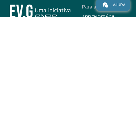
AJUDA
Para alunos
APRENDIZÁGIL
CURSOS
PROGRAMAS
INSTITUCIONAL
AJUDA
Para parceiros
Nas redes
ADESÃO
INSTITUIÇÕES
PARTICIPANTES
EV.G EM NÚMEROS
VALIDAÇÃO DE
DOCUMENTOS
TERMO DE USO E AVISO
DE PRIVACIDADE