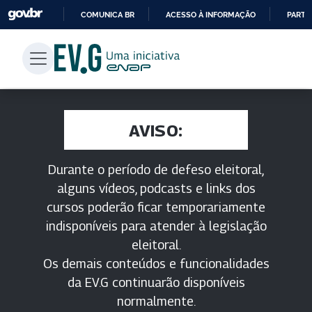
COMUNICA BR
ACESSO À INFORMAÇÃO
PARTI
IR
PARA
O
CONTEÚDO
AVISO:
Durante o período de defeso eleitoral,
alguns vídeos, podcasts e links dos
cursos poderão ficar temporariamente
indisponíveis para atender à legislação
eleitoral.
Os demais conteúdos e funcionalidades
da EV.G continuarão disponíveis
normalmente.