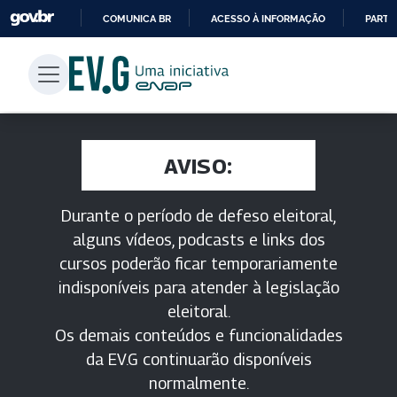
COMUNICA BR
ACESSO À INFORMAÇÃO
PARTI
IR
PARA
O
CONTEÚDO
AVISO:
Durante o período de defeso eleitoral,
alguns vídeos, podcasts e links dos
cursos poderão ficar temporariamente
indisponíveis para atender à legislação
eleitoral.
Os demais conteúdos e funcionalidades
da EV.G continuarão disponíveis
normalmente.