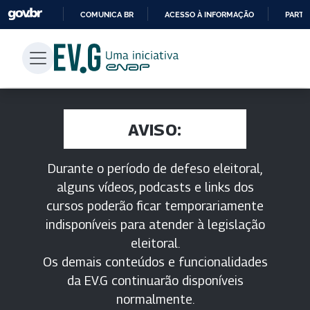
COMUNICA BR
ACESSO À INFORMAÇÃO
PARTI
IR
PARA
O
CONTEÚDO
AVISO:
Durante o período de defeso eleitoral,
alguns vídeos, podcasts e links dos
cursos poderão ficar temporariamente
indisponíveis para atender à legislação
eleitoral.
Os demais conteúdos e funcionalidades
da EV.G continuarão disponíveis
normalmente.