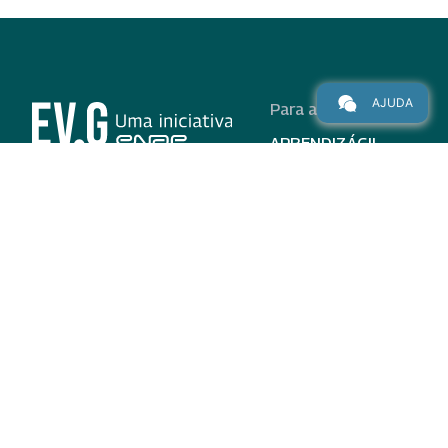
AJUDA
Para alunos
APRENDIZÁGIL
CURSOS
PROGRAMAS
INSTITUCIONAL
AJUDA
Para parceiros
Nas redes
ADESÃO
INSTITUIÇÕES
PARTICIPANTES
EV.G EM NÚMEROS
VALIDAÇÃO DE