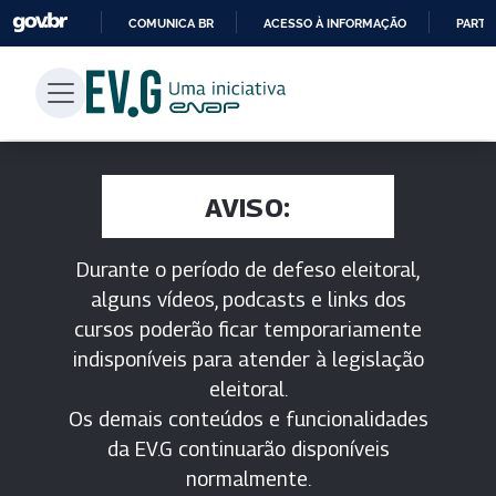
COMUNICA BR
ACESSO À INFORMAÇÃO
PARTI
IR
PARA
O
CONTEÚDO
AVISO:
Durante o período de defeso eleitoral,
alguns vídeos, podcasts e links dos
cursos poderão ficar temporariamente
indisponíveis para atender à legislação
eleitoral.
Os demais conteúdos e funcionalidades
da EV.G continuarão disponíveis
normalmente.