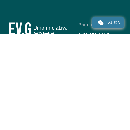
AJUDA
Para alunos
APRENDIZÁGIL
CURSOS
PROGRAMAS
INSTITUCIONAL
AJUDA
Para parceiros
Nas redes
ADESÃO
INSTITUIÇÕES
PARTICIPANTES
EV.G EM NÚMEROS
VALIDAÇÃO DE
DOCUMENTOS