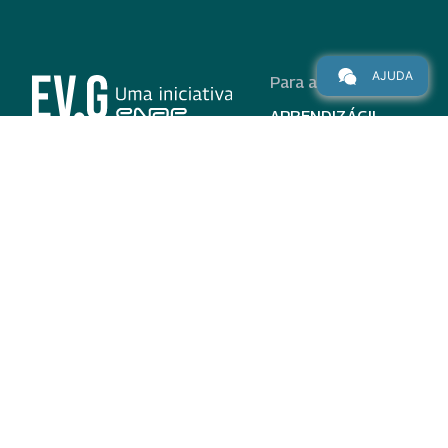
AJUDA
Para alunos
APRENDIZÁGIL
CURSOS
PROGRAMAS
INSTITUCIONAL
AJUDA
Para parceiros
Nas redes
ADESÃO
INSTITUIÇÕES
PARTICIPANTES
EV.G EM NÚMEROS
VALIDAÇÃO DE
DOCUMENTOS