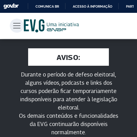
COMUNICA BR
ACESSO À INFORMAÇÃO
PARTI
IR
PARA
O
CONTEÚDO
AVISO:
Durante o período de defeso eleitoral,
alguns vídeos, podcasts e links dos
cursos poderão ficar temporariamente
indisponíveis para atender à legislação
eleitoral.
Os demais conteúdos e funcionalidades
da EV.G continuarão disponíveis
normalmente.