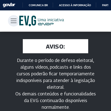
COMUNICA BR
ACESSO À INFORMAÇÃO
PARTI
IR
PARA
O
CONTEÚDO
AVISO:
Durante o período de defeso eleitoral,
alguns vídeos, podcasts e links dos
cursos poderão ficar temporariamente
indisponíveis para atender à legislação
eleitoral.
Os demais conteúdos e funcionalidades
da EV.G continuarão disponíveis
normalmente.