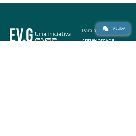
AJUDA
Para alunos
APRENDIZÁGIL
CURSOS
PROGRAMAS
INSTITUCIONAL
AJUDA
Para parceiros
Nas redes
ADESÃO
INSTITUIÇÕES
PARTICIPANTES
EV.G EM NÚMEROS
VALIDAÇÃO DE
DOCUMENTOS