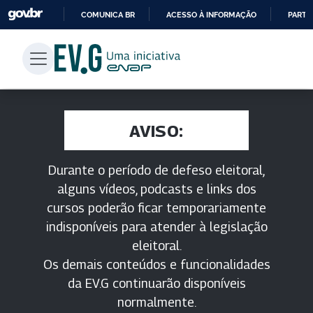
COMUNICA BR
ACESSO À INFORMAÇÃO
PARTI
IR
PARA
O
CONTEÚDO
AVISO:
Durante o período de defeso eleitoral,
alguns vídeos, podcasts e links dos
cursos poderão ficar temporariamente
indisponíveis para atender à legislação
eleitoral.
Os demais conteúdos e funcionalidades
da EV.G continuarão disponíveis
normalmente.