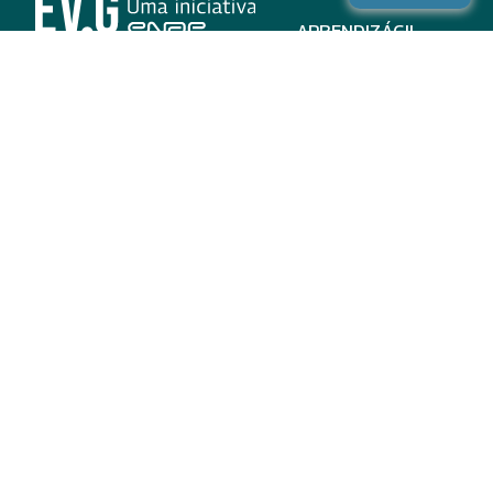
APRENDIZÁGIL
CURSOS
PROGRAMAS
INSTITUCIONAL
AJUDA
Para parceiros
Nas redes
ADESÃO
INSTITUIÇÕES
PARTICIPANTES
EV.G EM NÚMEROS
VALIDAÇÃO DE
DOCUMENTOS
TERMO DE USO E AVISO
DE PRIVACIDADE