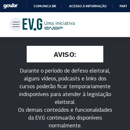
COMUNICA BR
ACESSO À INFORMAÇÃO
PARTI
IR
PARA
O
CONTEÚDO
AVISO:
Durante o período de defeso eleitoral,
alguns vídeos, podcasts e links dos
cursos poderão ficar temporariamente
indisponíveis para atender à legislação
eleitoral.
Os demais conteúdos e funcionalidades
da EV.G continuarão disponíveis
normalmente.