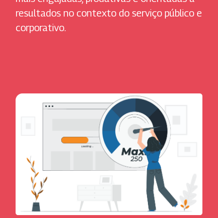
resultados no contexto do serviço público e
corporativo.