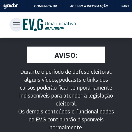
COMUNICA BR
ACESSO À INFORMAÇÃO
PARTI
IR
PARA
O
CONTEÚDO
AVISO:
Durante o período de defeso eleitoral,
alguns vídeos, podcasts e links dos
cursos poderão ficar temporariamente
indisponíveis para atender à legislação
eleitoral.
Os demais conteúdos e funcionalidades
da EV.G continuarão disponíveis
normalmente.