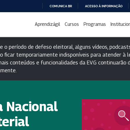
COMUNICA BR
ACESSO À INFORMAÇÃO
IR
PARA
Aprendizágil
Cursos
Programas
Institucio
O
CONTEÚDO
e o período de defeso eleitoral, alguns vídeos, podcasts
o ficar temporariamente indisponíveis para atender à le
ais conteúdos e funcionalidades da EV.G continuarão d
lmente.
 Nacional
erial