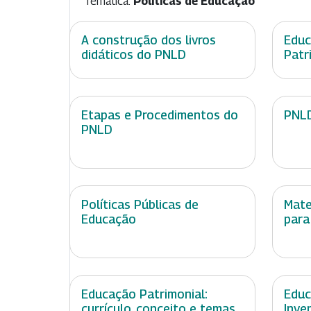
Temática:
Políticas de Educação
A construção dos livros
Educ
didáticos do PNLD
Patr
Etapas e Procedimentos do
PNLD
PNLD
Políticas Públicas de
Mate
Educação
para
Educação Patrimonial:
Educ
currículo, conceito e temas
Inve