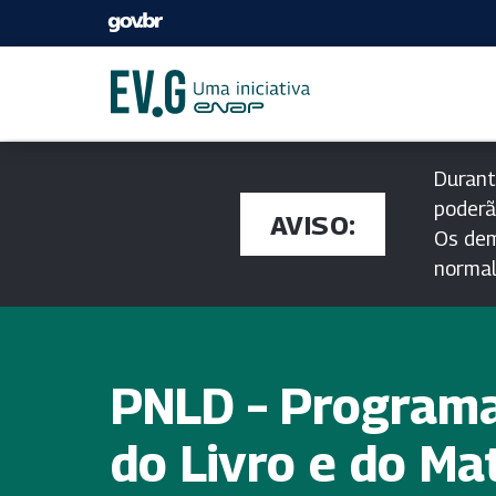
Durant
poderã
AVISO:
Os dem
norma
PNLD – Programa
do Livro e do Mat