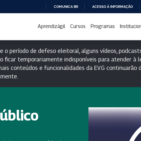
COMUNICA BR
ACESSO À INFORMAÇÃO
IR
PARA
Aprendizágil
Cursos
Programas
Institucio
O
CONTEÚDO
e o período de defeso eleitoral, alguns vídeos, podcasts
o ficar temporariamente indisponíveis para atender à le
ais conteúdos e funcionalidades da EV.G continuarão d
lmente.
Público