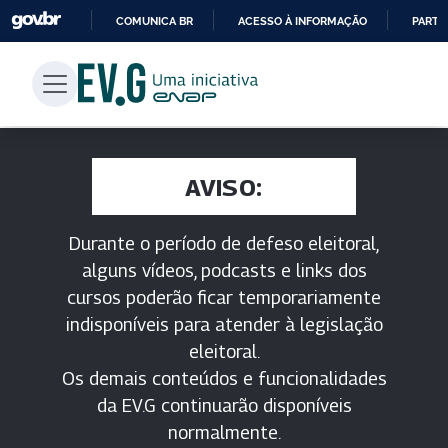
COMUNICA BR
ACESSO À INFORMAÇÃO
PARTI
IR
PARA
O
CONTEÚDO
AVISO:
Durante o período de defeso eleitoral,
alguns vídeos, podcasts e links dos
cursos poderão ficar temporariamente
indisponíveis para atender à legislação
eleitoral.
Os demais conteúdos e funcionalidades
da EV.G continuarão disponíveis
normalmente.