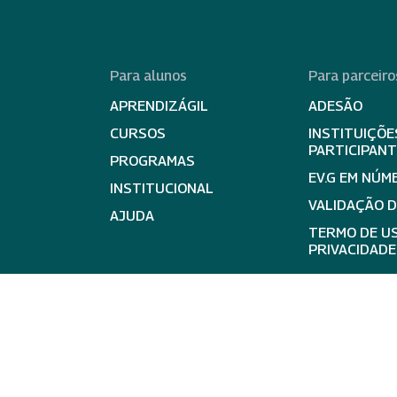
Para alunos
Para parceiro
APRENDIZÁGIL
ADESÃO
CURSOS
INSTITUIÇÕE
PARTICIPAN
PROGRAMAS
EV.G EM NÚM
INSTITUCIONAL
VALIDAÇÃO 
AJUDA
TERMO DE US
PRIVACIDADE
expand_less
Ir para 