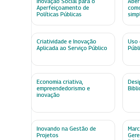
Inovação Social para o
Aber
Aperfeiçoamento de
como
Políticas Públicas
simp
Criatividade e Inovação
Uso 
Aplicada ao Serviço Público
Públ
Economia criativa,
Desi
empreendedorismo e
Bibl
inovação
Inovando na Gestão de
Marc
Projetos
Gere