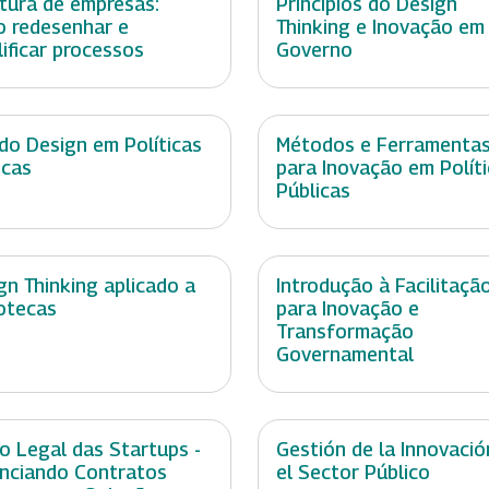
tura de empresas:
Princípios do Design
 redesenhar e
Thinking e Inovação em
lificar processos
Governo
do Design em Políticas
Métodos e Ferramenta
icas
para Inovação em Polít
Públicas
gn Thinking aplicado a
Introdução à Facilitaçã
iotecas
para Inovação e
Transformação
Governamental
o Legal das Startups -
Gestión de la Innovació
nciando Contratos
el Sector Público