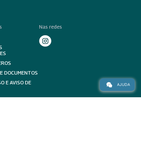
s
Nas redes
S
TES
EROS
DE DOCUMENTOS
O E AVISO DE
AJUDA
topo da página