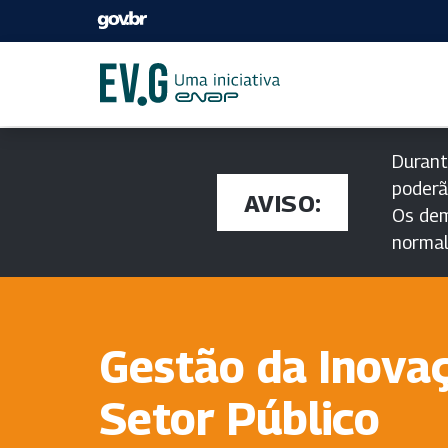
Durant
poderã
AVISO:
Os dem
norma
Gestão da Inova
Setor Público