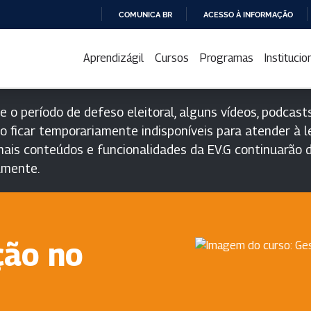
COMUNICA BR
ACESSO À INFORMAÇÃO
IR
PARA
Aprendizágil
Cursos
Programas
Institucio
O
CONTEÚDO
e o período de defeso eleitoral, alguns vídeos, podcasts
o ficar temporariamente indisponíveis para atender à le
ais conteúdos e funcionalidades da EV.G continuarão d
lmente.
ção no