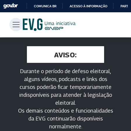
COMUNICA BR
ACESSO À INFORMAÇÃO
PARTI
IR
PARA
O
CONTEÚDO
AVISO:
Durante o período de defeso eleitoral,
alguns vídeos, podcasts e links dos
cursos poderão ficar temporariamente
indisponíveis para atender à legislação
eleitoral.
Os demais conteúdos e funcionalidades
da EV.G continuarão disponíveis
normalmente.