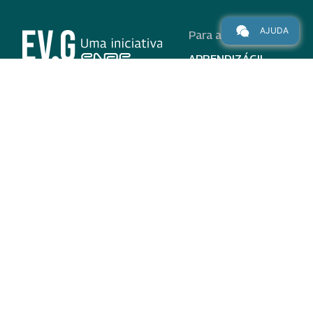
AJUDA
Para alunos
APRENDIZÁGIL
CURSOS
PROGRAMAS
INSTITUCIONAL
AJUDA
Para parceiros
Nas redes
ADESÃO
INSTITUIÇÕES
PARTICIPANTES
EV.G EM NÚMEROS
VALIDAÇÃO DE
DOCUMENTOS
TERMO DE USO E AVISO
DE PRIVACIDADE