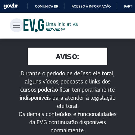
COMUNICA BR
ACESSO À INFORMAÇÃO
PARTI
IR
PARA
O
CONTEÚDO
AVISO:
Durante o período de defeso eleitoral,
alguns vídeos, podcasts e links dos
cursos poderão ficar temporariamente
indisponíveis para atender à legislação
eleitoral.
Os demais conteúdos e funcionalidades
da EV.G continuarão disponíveis
normalmente.