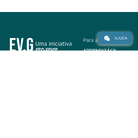
AJUDA
Para alunos
APRENDIZÁGIL
CURSOS
PROGRAMAS
INSTITUCIONAL
AJUDA
Para parceiros
Nas redes
ADESÃO
INSTITUIÇÕES
PARTICIPANTES
EV.G EM NÚMEROS