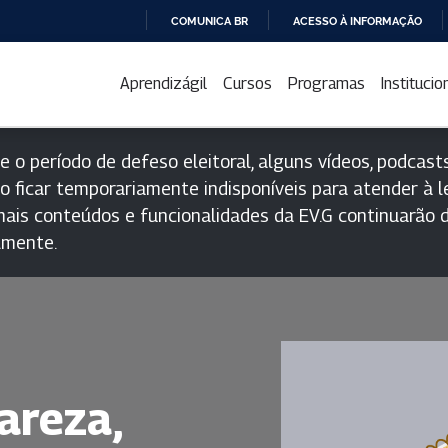
COMUNICA BR
ACESSO À INFORMAÇÃO
IR
PARA
Aprendizágil
Cursos
Programas
Institucio
O
CONTEÚDO
e o período de defeso eleitoral, alguns vídeos, podcasts
o ficar temporariamente indisponíveis para atender à le
ais conteúdos e funcionalidades da EV.G continuarão d
lmente.
areza,