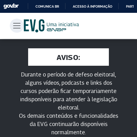
COMUNICA BR
ACESSO À INFORMAÇÃO
PARTI
IR
PARA
O
CONTEÚDO
AVISO:
Durante o período de defeso eleitoral,
alguns vídeos, podcasts e links dos
cursos poderão ficar temporariamente
indisponíveis para atender à legislação
eleitoral.
Os demais conteúdos e funcionalidades
da EV.G continuarão disponíveis
normalmente.