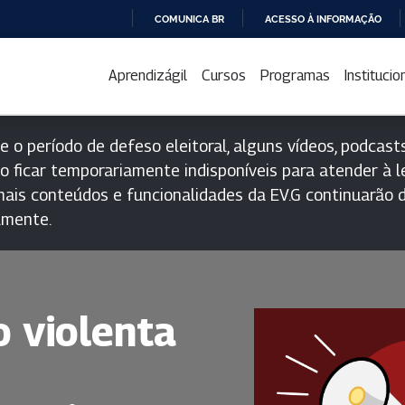
COMUNICA BR
ACESSO À INFORMAÇÃO
IR
PARA
Aprendizágil
Cursos
Programas
Institucio
O
CONTEÚDO
e o período de defeso eleitoral, alguns vídeos, podcasts
o ficar temporariamente indisponíveis para atender à le
ais conteúdos e funcionalidades da EV.G continuarão d
lmente.
 violenta