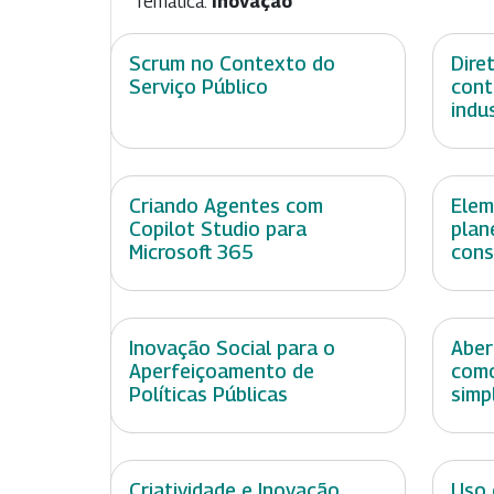
Temática:
Inovação
Scrum no Contexto do
Dire
Serviço Público
cont
indu
Criando Agentes com
Elem
Copilot Studio para
plan
Microsoft 365
cons
Inovação Social para o
Aber
Aperfeiçoamento de
como
Políticas Públicas
simp
Criatividade e Inovação
Uso 