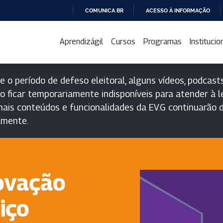
COMUNICA BR
ACESSO À INFORMAÇÃO
IR
PARA
Aprendizágil
Cursos
Programas
Institucio
O
CONTEÚDO
e o período de defeso eleitoral, alguns vídeos, podcasts
o ficar temporariamente indisponíveis para atender à le
ais conteúdos e funcionalidades da EV.G continuarão d
lmente.
novação
iço