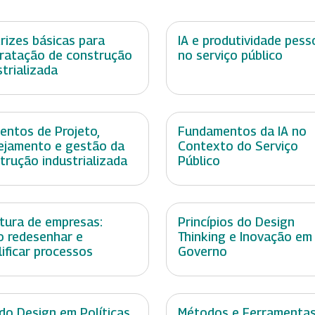
trizes básicas para
IA e produtividade pess
ratação de construção
no serviço público
strializada
entos de Projeto,
Fundamentos da IA no
ejamento e gestão da
Contexto do Serviço
trução industrializada
Público
tura de empresas:
Princípios do Design
 redesenhar e
Thinking e Inovação em
lificar processos
Governo
do Design em Políticas
Métodos e Ferramenta