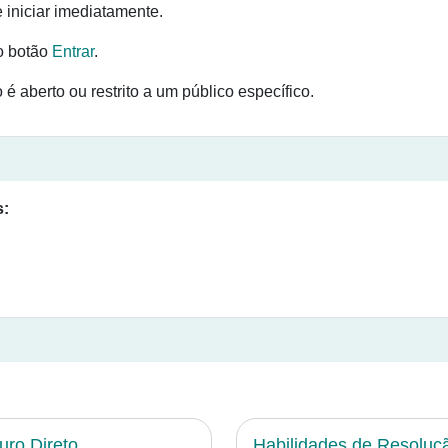
iniciar imediatamente.
 botão
Entrar
.
é aberto ou restrito a um público específico.
s:
uro Direto
Habilidades de Resoluç