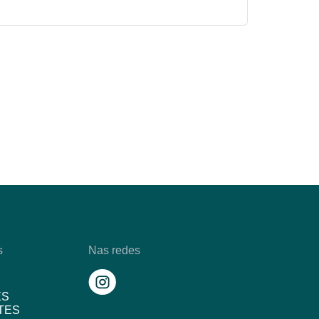
s
Nas redes
ES
TES