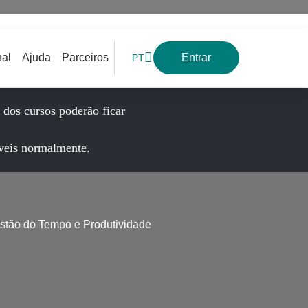
nal
Ajuda
Parceiros
Entrar
PT
s dos cursos poderão ficar
veis normalmente.