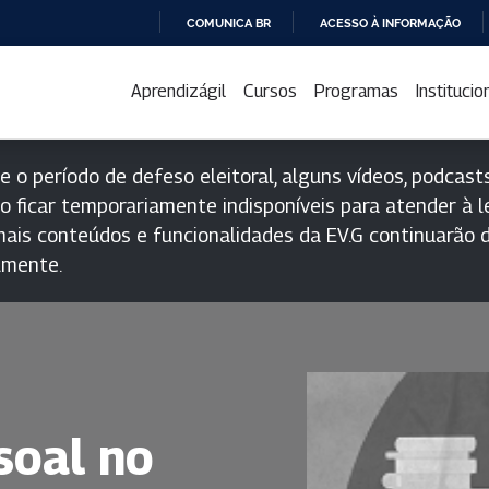
COMUNICA BR
ACESSO À INFORMAÇÃO
IR
PARA
Aprendizágil
Cursos
Programas
Institucio
O
CONTEÚDO
e o período de defeso eleitoral, alguns vídeos, podcasts
o ficar temporariamente indisponíveis para atender à le
ais conteúdos e funcionalidades da EV.G continuarão d
lmente.
soal no