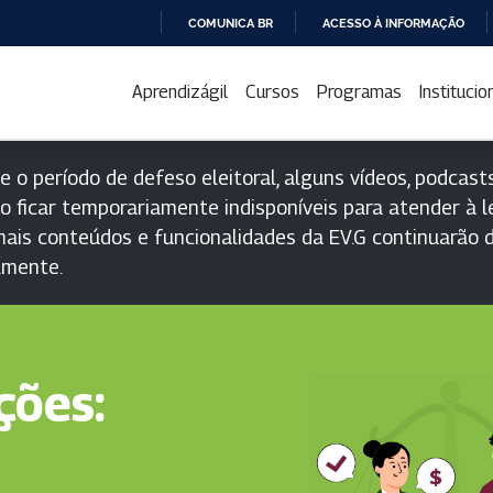
COMUNICA BR
ACESSO À INFORMAÇÃO
IR
PARA
Aprendizágil
Cursos
Programas
Institucio
O
CONTEÚDO
e o período de defeso eleitoral, alguns vídeos, podcasts
o ficar temporariamente indisponíveis para atender à le
ais conteúdos e funcionalidades da EV.G continuarão d
lmente.
ções: