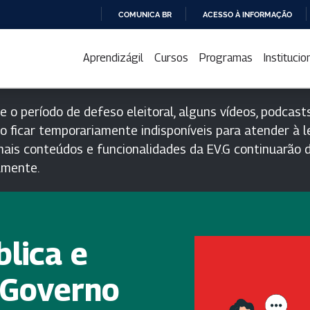
COMUNICA BR
ACESSO À INFORMAÇÃO
IR
PARA
Aprendizágil
Cursos
Programas
Institucio
O
CONTEÚDO
e o período de defeso eleitoral, alguns vídeos, podcasts
o ficar temporariamente indisponíveis para atender à le
ais conteúdos e funcionalidades da EV.G continuarão d
lmente.
lica e
 Governo