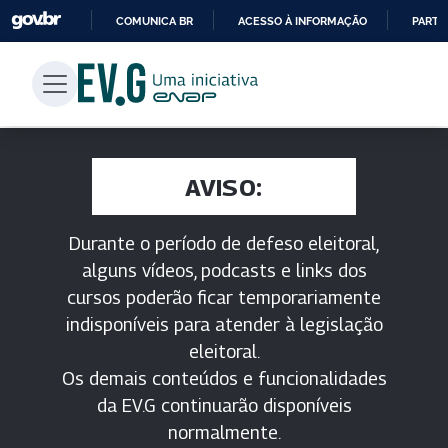
COMUNICA BR
ACESSO À INFORMAÇÃO
PARTI
IR
PARA
O
CONTEÚDO
AVISO:
Durante o período de defeso eleitoral,
alguns vídeos, podcasts e links dos
cursos poderão ficar temporariamente
indisponíveis para atender à legislação
eleitoral.
Os demais conteúdos e funcionalidades
da EV.G continuarão disponíveis
normalmente.