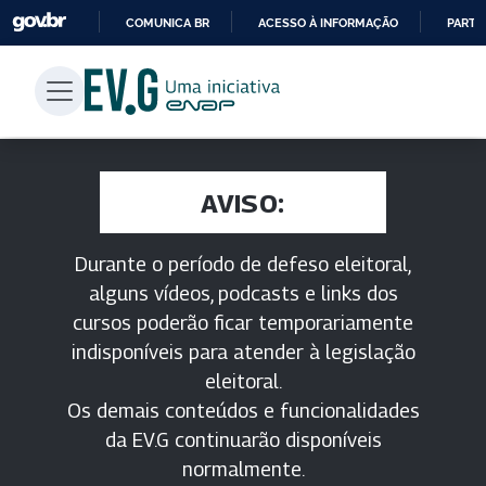
COMUNICA BR
ACESSO À INFORMAÇÃO
PARTI
IR
PARA
O
CONTEÚDO
AVISO:
Durante o período de defeso eleitoral,
alguns vídeos, podcasts e links dos
cursos poderão ficar temporariamente
indisponíveis para atender à legislação
eleitoral.
Os demais conteúdos e funcionalidades
da EV.G continuarão disponíveis
normalmente.