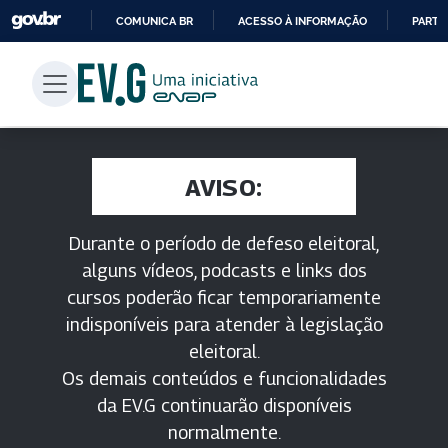
COMUNICA BR
ACESSO À INFORMAÇÃO
PARTI
IR
PARA
O
CONTEÚDO
AVISO:
Durante o período de defeso eleitoral,
alguns vídeos, podcasts e links dos
cursos poderão ficar temporariamente
indisponíveis para atender à legislação
eleitoral.
Os demais conteúdos e funcionalidades
da EV.G continuarão disponíveis
normalmente.