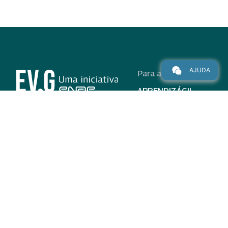
AJUDA
Para alunos
APRENDIZÁGIL
CURSOS
PROGRAMAS
INSTITUCIONAL
AJUDA
Para parceiros
Nas redes
ADESÃO
INSTITUIÇÕES
PARTICIPANTES
EV.G EM NÚMEROS