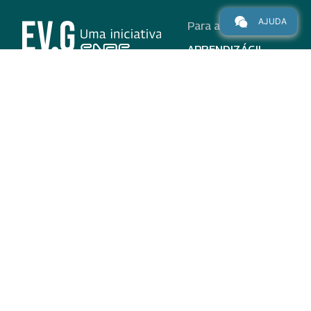
AJUDA
Para alunos
APRENDIZÁGIL
CURSOS
PROGRAMAS
INSTITUCIONAL
AJUDA
Para parceiros
Nas redes
ADESÃO
INSTITUIÇÕES
PARTICIPANTES
EV.G EM NÚMEROS
VALIDAÇÃO DE
DOCUMENTOS
TERMO DE USO E AVISO
DE PRIVACIDADE