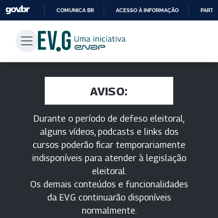
COMUNICA BR
ACESSO À INFORMAÇÃO
PARTI
IR
PARA
O
CONTEÚDO
AVISO:
Durante o período de defeso eleitoral,
alguns vídeos, podcasts e links dos
cursos poderão ficar temporariamente
indisponíveis para atender à legislação
eleitoral.
Os demais conteúdos e funcionalidades
da EV.G continuarão disponíveis
normalmente.