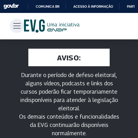
COMUNICA BR
ACESSO À INFORMAÇÃO
PARTI
IR
PARA
O
CONTEÚDO
AVISO:
Durante o período de defeso eleitoral,
alguns vídeos, podcasts e links dos
cursos poderão ficar temporariamente
indisponíveis para atender à legislação
eleitoral.
Os demais conteúdos e funcionalidades
da EV.G continuarão disponíveis
normalmente.