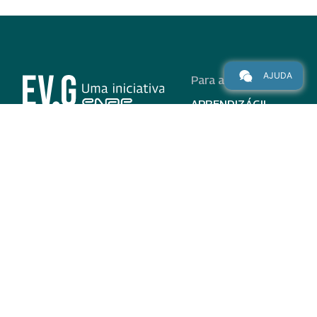
AJUDA
Para alunos
APRENDIZÁGIL
CURSOS
PROGRAMAS
INSTITUCIONAL
AJUDA
Para parceiros
Nas redes
ADESÃO
INSTITUIÇÕES
PARTICIPANTES
EV.G EM NÚMEROS
VALIDAÇÃO DE