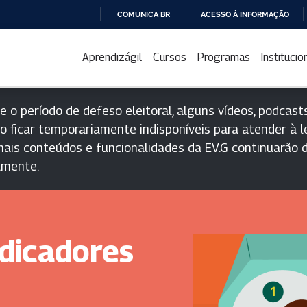
COMUNICA BR
ACESSO À INFORMAÇÃO
IR
PARA
Aprendizágil
Cursos
Programas
Institucio
O
CONTEÚDO
e o período de defeso eleitoral, alguns vídeos, podcasts
o ficar temporariamente indisponíveis para atender à le
ais conteúdos e funcionalidades da EV.G continuarão d
lmente.
dicadores