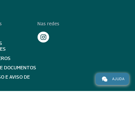
s
Nas redes
S
TES
EROS
DE DOCUMENTOS
O E AVISO DE
AJUDA
topo da página