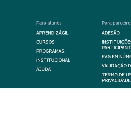
Para alunos
Para parceiro
APRENDIZÁGIL
ADESÃO
CURSOS
INSTITUIÇÕE
PARTICIPAN
PROGRAMAS
EV.G EM NÚM
INSTITUCIONAL
VALIDAÇÃO 
AJUDA
TERMO DE US
PRIVACIDADE
expand_less
Ir para 