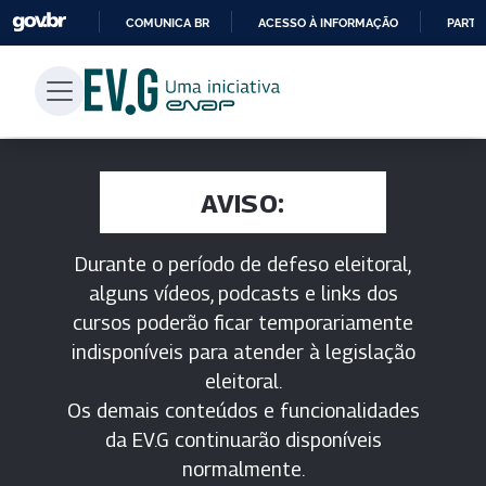
COMUNICA BR
ACESSO À INFORMAÇÃO
PARTI
IR
PARA
O
CONTEÚDO
AVISO:
Durante o período de defeso eleitoral,
alguns vídeos, podcasts e links dos
cursos poderão ficar temporariamente
indisponíveis para atender à legislação
eleitoral.
Os demais conteúdos e funcionalidades
da EV.G continuarão disponíveis
normalmente.