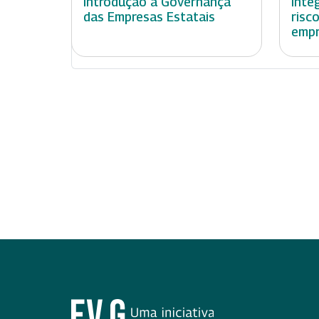
Introdução à Governança
Inte
das Empresas Estatais
risc
empr