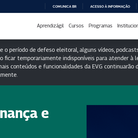
COMUNICA BR
ACESSO À INFORMAÇÃO
IR
PARA
Aprendizágil
Cursos
Programas
Institucio
O
CONTEÚDO
e o período de defeso eleitoral, alguns vídeos, podcasts
o ficar temporariamente indisponíveis para atender à le
ais conteúdos e funcionalidades da EV.G continuarão d
lmente.
nança e