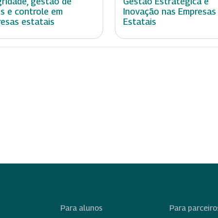
gridade, gestão de
Gestão Estratégica e
os e controle em
Inovação nas Empresas
esas estatais
Estatais
Para alunos
Para parceiro