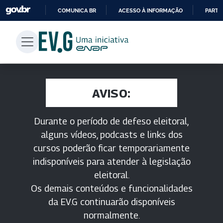
COMUNICA BR
ACESSO À INFORMAÇÃO
PARTI
IR
PARA
O
CONTEÚDO
AVISO:
Durante o período de defeso eleitoral,
alguns vídeos, podcasts e links dos
cursos poderão ficar temporariamente
indisponíveis para atender à legislação
eleitoral.
Os demais conteúdos e funcionalidades
da EV.G continuarão disponíveis
normalmente.