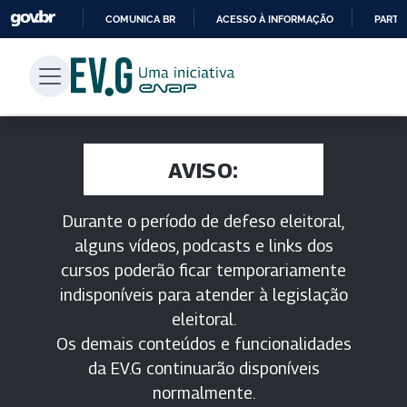
COMUNICA BR
ACESSO À INFORMAÇÃO
PARTI
IR
PARA
O
CONTEÚDO
AVISO:
Durante o período de defeso eleitoral,
alguns vídeos, podcasts e links dos
cursos poderão ficar temporariamente
indisponíveis para atender à legislação
eleitoral.
Os demais conteúdos e funcionalidades
da EV.G continuarão disponíveis
normalmente.