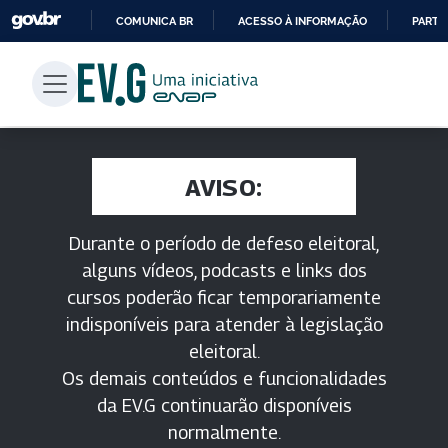
COMUNICA BR
ACESSO À INFORMAÇÃO
PARTI
IR
PARA
O
CONTEÚDO
AVISO:
Durante o período de defeso eleitoral,
alguns vídeos, podcasts e links dos
cursos poderão ficar temporariamente
indisponíveis para atender à legislação
eleitoral.
Os demais conteúdos e funcionalidades
da EV.G continuarão disponíveis
normalmente.