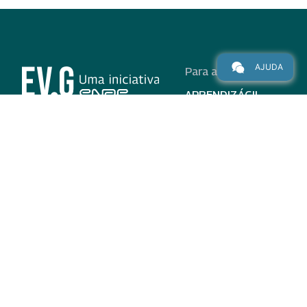
AJUDA
Para alunos
APRENDIZÁGIL
CURSOS
PROGRAMAS
INSTITUCIONAL
AJUDA
Para parceiros
Nas redes
ADESÃO
INSTITUIÇÕES
PARTICIPANTES
EV.G EM NÚMEROS
VALIDAÇÃO DE