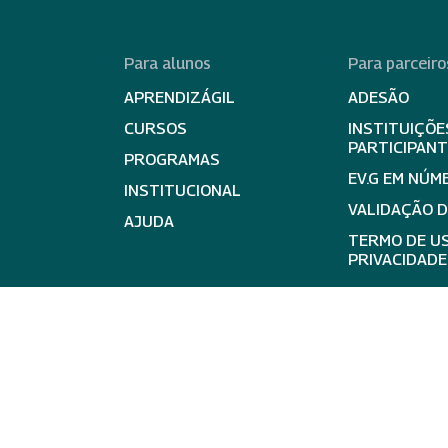
Para alunos
Para parceiro
APRENDIZÁGIL
ADESÃO
CURSOS
INSTITUIÇÕE
PARTICIPAN
PROGRAMAS
EV.G EM NÚM
INSTITUCIONAL
VALIDAÇÃO 
AJUDA
TERMO DE US
PRIVACIDADE
expand_less
Ir para 