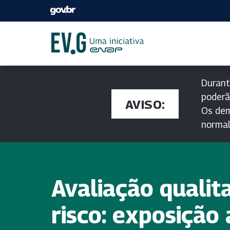
Durant
poderã
AVISO:
Os dem
norma
Avaliação qualit
risco: exposição