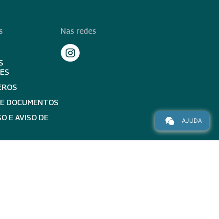
s
Nas redes
S
TES
EROS
DE DOCUMENTOS
O E AVISO DE
AJUDA
topo da página