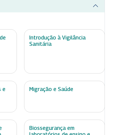
úde
Introdução à Vigilância
Sanitária
 e
Migração e Saúde
e
Biossegurança em
o
laboratórios de ensino e