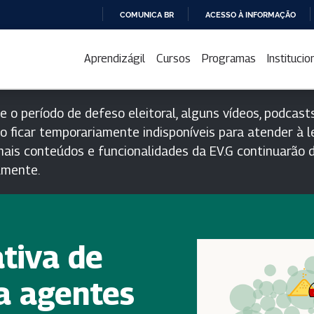
COMUNICA BR
ACESSO À INFORMAÇÃO
IR
PARA
Aprendizágil
Cursos
Programas
Institucio
O
CONTEÚDO
e o período de defeso eleitoral, alguns vídeos, podcasts
o ficar temporariamente indisponíveis para atender à le
ais conteúdos e funcionalidades da EV.G continuarão d
lmente.
ativa de
 a agentes