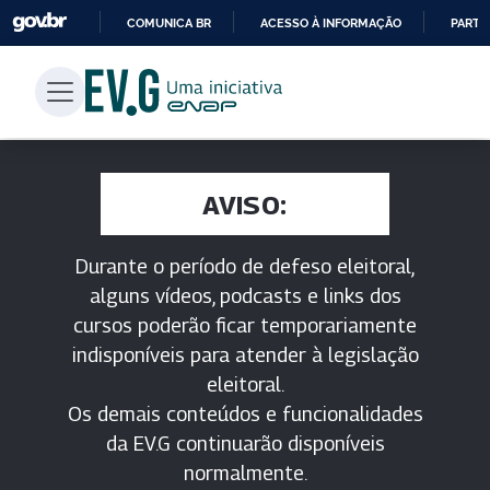
COMUNICA BR
ACESSO À INFORMAÇÃO
PARTI
IR
PARA
O
CONTEÚDO
AVISO:
Durante o período de defeso eleitoral,
alguns vídeos, podcasts e links dos
cursos poderão ficar temporariamente
indisponíveis para atender à legislação
eleitoral.
Os demais conteúdos e funcionalidades
da EV.G continuarão disponíveis
normalmente.