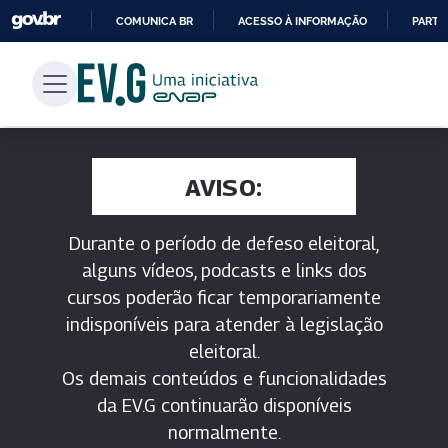
COMUNICA BR
ACESSO À INFORMAÇÃO
PARTI
IR
PARA
O
CONTEÚDO
AVISO:
Durante o período de defeso eleitoral,
alguns vídeos, podcasts e links dos
cursos poderão ficar temporariamente
indisponíveis para atender à legislação
eleitoral.
Os demais conteúdos e funcionalidades
da EV.G continuarão disponíveis
normalmente.