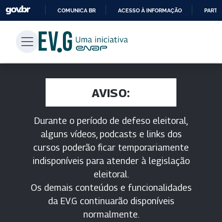
COMUNICA BR
ACESSO À INFORMAÇÃO
PARTI
IR
PARA
O
CONTEÚDO
AVISO:
Durante o período de defeso eleitoral,
alguns vídeos, podcasts e links dos
cursos poderão ficar temporariamente
indisponíveis para atender à legislação
eleitoral.
Os demais conteúdos e funcionalidades
da EV.G continuarão disponíveis
normalmente.