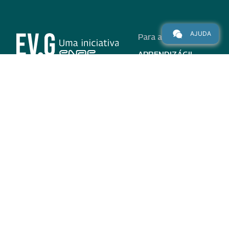
AJUDA
Para alunos
APRENDIZÁGIL
CURSOS
PROGRAMAS
INSTITUCIONAL
AJUDA
Para parceiros
Nas redes
ADESÃO
INSTITUIÇÕES
PARTICIPANTES
EV.G EM NÚMEROS
VALIDAÇÃO DE
DOCUMENTOS
TERMO DE USO E AVISO