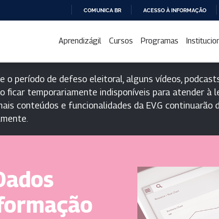
COMUNICA BR
ACESSO À INFORMAÇÃO
IR
PARA
Aprendizágil
Cursos
Programas
Institucio
O
CONTEÚDO
e o período de defeso eleitoral, alguns vídeos, podcasts
o ficar temporariamente indisponíveis para atender à le
ais conteúdos e funcionalidades da EV.G continuarão d
lmente.
 Dados
sformação