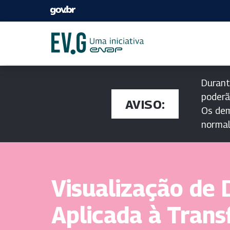
Durant
poderã
AVISO:
Os dem
norma
Visualização de
Aplicada à Tran