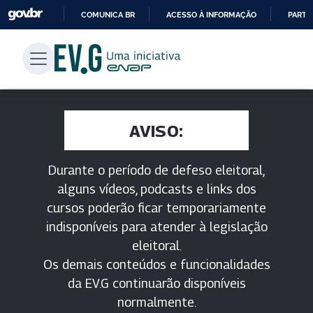
COMUNICA BR
ACESSO À INFORMAÇÃO
PARTI
IR
PARA
O
CONTEÚDO
AVISO:
Durante o período de defeso eleitoral,
alguns vídeos, podcasts e links dos
cursos poderão ficar temporariamente
indisponíveis para atender à legislação
eleitoral.
Os demais conteúdos e funcionalidades
da EV.G continuarão disponíveis
normalmente.